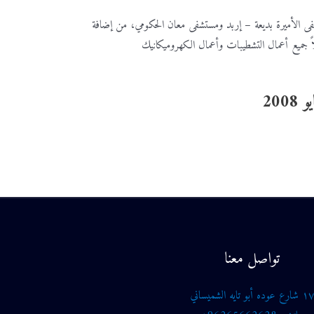
الأميرة بديعة – إربد ومستشفى معان الحكومي، من إضافة
ملاً جميع أعمال التشطيبات وأعمال الكهروميكانيك
تواصل معنا
١ شارع عوده أبو تايه الشميساني