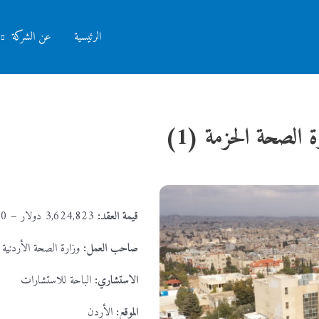
الرئيسية
عن الشركة
الصحة الحزمة (1)
قيمة العقد:
3,624,823 دولار – 2,570,000 دينار
صاحب العمل:
وزارة الصحة الأردنية – 
الاستشاري:
الباحة للاستشارات
الموقع:
الأردن