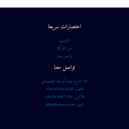
اختصارات سريعة
الرئيسية
عن الشركة
تواصل معنا
تواصل معنا
١٧ شارع عوده أبو تايه الشميساني
هاتف: 96265662628+
فاكس: 96265687436+
ايميل: info@uec-jo.com