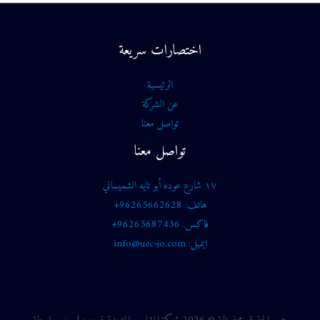
اختصارات سريعة
الرئيسية
عن الشركة
تواصل معنا
تواصل معنا
١٧ شارع عوده أبو تايه الشميساني
هاتف: 96265662628+
فاكس: 96265687436+
ايميل: info@uec-jo.com