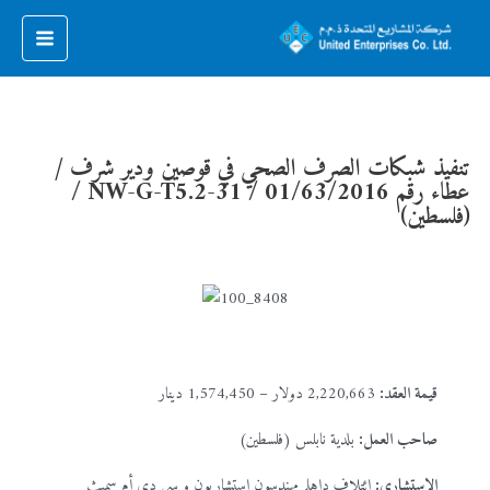
تنفيذ شبكات الصرف الصحي في قوصين ودير شرف /
عطاء رقم NW-G-T5.2-31 / 01/63/2016 /
(فلسطين)
قيمة العقد:
2,220,663 دولار – 1,574,450 دينار
صاحب العمل:
بلدية نابلس (فلسطين)
الاستشاري:
ائتلاف داهلم مهندسون استشاريون و سي دي أم سميث