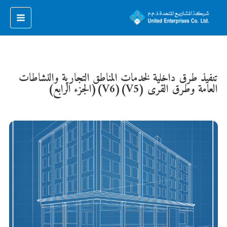
تنفيذ طرق داخلية لخدمات المناطق التجارية والنشاطات
العامة وطرق القرى (V5)(V6)(الجزء الرابع)