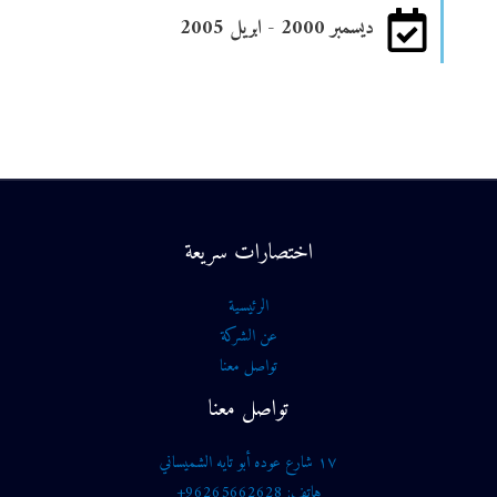
ديسمبر 2000 - ابريل 2005
اختصارات سريعة
الرئيسية
عن الشركة
تواصل معنا
تواصل معنا
١٧ شارع عوده أبو تايه الشميساني
هاتف: 96265662628+