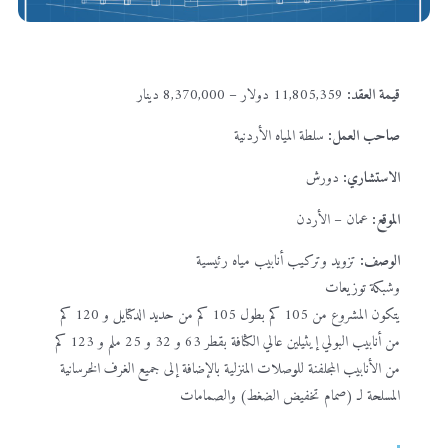
قيمة العقد:
11,805,359 دولار – 8,370,000 دينار
صاحب العمل:
سلطة المياه الأردنية
الاستشاري:
دورش
الموقع:
عمان – الأردن
الوصف:
تزويد وتركيب أنابيب مياه رئيسية
وشبكة توزيعات
يتكون المشروع من 105 كم بطول 105 كم من حديد الدكتايل و 120 كم
من أنابيب البولي إيثيلين عالي الكثافة بقطر 63 و 32 و 25 ملم و 123 كم
من الأنابيب المجلفنة للوصلات المنزلية بالإضافة إلى جميع الغرف الخرسانية
المسلحة لـ (صمام تخفيض الضغط) والصمامات