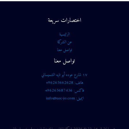
اختصارات سريعة
الرئيسية
عن الشركة
تواصل معنا
تواصل معنا
١٧ شارع عوده أبو تايه الشميساني
هاتف: 96265662628+
فاكس: 96265687436+
ايميل: info@uec-jo.com