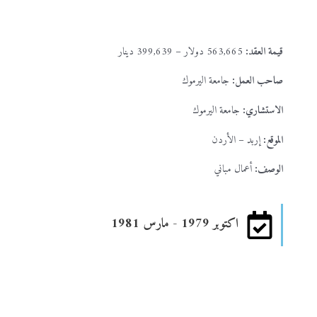
قيمة العقد:
563,665 دولار – 399,639 دينار
صاحب العمل:
جامعة اليرموك
الاستشاري:
جامعة اليرموك
الموقع:
إربد – الأردن
الوصف:
أعمال مباني
اكتوبر 1979 - مارس 1981