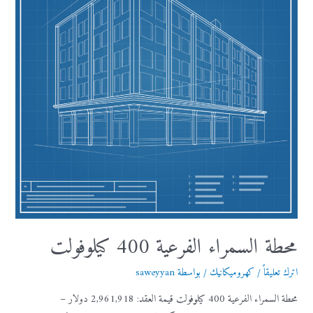
محطة السمراء الفرعية 400 كيلوفولت
اترك تعليقاً
/
كهروميكانيك
/ بواسطة
saweyyan
محطة السمراء الفرعية 400 كيلوفولت قيمة العقد: 2,961,918 دولار –