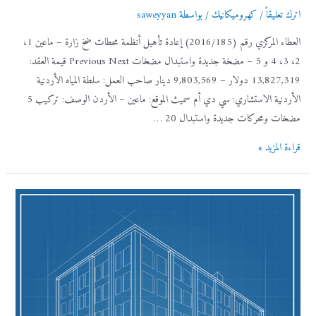
اترك تعليقاً
/
كهروميكانيك
/ بواسطة
saweyyan
العطاء المركزي رقم (2016/185) إعادة تأهيل أنظمة محطات ضخ زارة – ماعين 1،
2، 3، 4 و 5 – مضخة جديدة واستبدال مضخات Previous Next قيمة العقد:
13,827,319 دولار – 9,803,569 دينار صاحب العمل: سلطة المياه الأردنية
الأردنية الاستشاري: سي دي أم سميث الموقع: ماعين – الأردن الوصف: تركيب 5
مضخات ومحركات جديدة واستبدال 20 …
العطاء
قراءة المزيد »
المركزي
رقم
(2016/185)
إعادة
تأهيل
أنظمة
محطات
ضخ