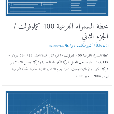
محطة السمراء الفرعية 400 كيلوفولت /
الجزء الثاني
اترك تعليقاً
/
كهروميكانيك
/ بواسطة
saweyyan
محطة السمراء الفرعية 400 كيلوفولت / الجزء الثاني قيمة العقد: 534,723 دولار –
379,118 دينار صاحب العمل: شركة الكهرباء الوطنية وشركة سيمنس الاستشاري:
شركة الكهرباء الوطنية الوصف: تنفيذ جميع الأعمال المدنية الخاصة بالمحطة الفرعية
ابريل 2006 – مايو 2008