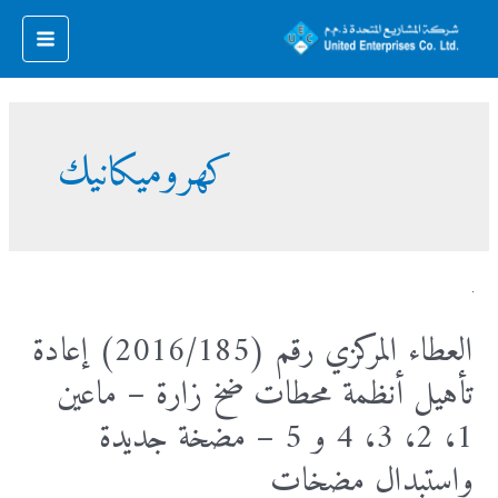
خطي
لى
Main
لمحتوى
Menu
كهروميكانيك
العطاء المركزي رقم (2016/185) إعادة
تأهيل أنظمة محطات ضخ زارة – ماعين
1، 2، 3، 4 و 5 – مضخة جديدة
واستبدال مضخات