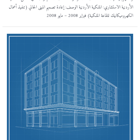
الأردنية الاستشاري: الملكية الأردنية الوصف: إعادة تصميم المبنى الحالي (تنفيذ أعمال
الكهروميكانيك للقاعة الملكية) فبراير 2008 – مايو 2008