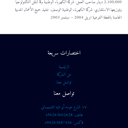
2,100,000 دينار صاحب العمل: شركة الكهرباء الوطنية وڤا لنقل التكنولوجيا
وتوزيعها الاستشاري: شركة الكهرباء الوطنية الوصف: تنفيذ جميع الأعمال المدنية
الخاصة بالمحطة الفرعية ابريل 2004 – سبتمبر 2005
اختصارات سريعة
الرئيسية
عن الشركة
تواصل معنا
تواصل معنا
١٧ شارع عوده أبو تايه الشميساني
هاتف: 96265662628+
فاكس: 96265687436+